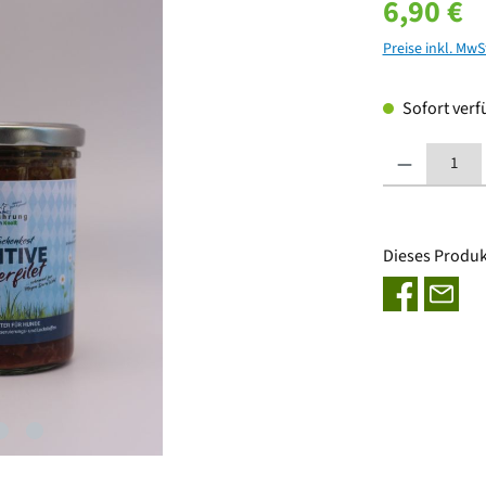
Regulärer Prei
6,90 €
Preise inkl. MwS
Sofort verfü
Produkt Anzahl:
Dieses Produk