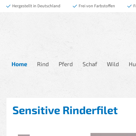
Hergestellt in Deutschland
Frei von Farbstoffen
F
 Hauptinhalt springen
Zur Suche springen
Zur Hauptnavigation springen
Home
Rind
Pferd
Schaf
Wild
Hu
Sensitive Rinderfilet