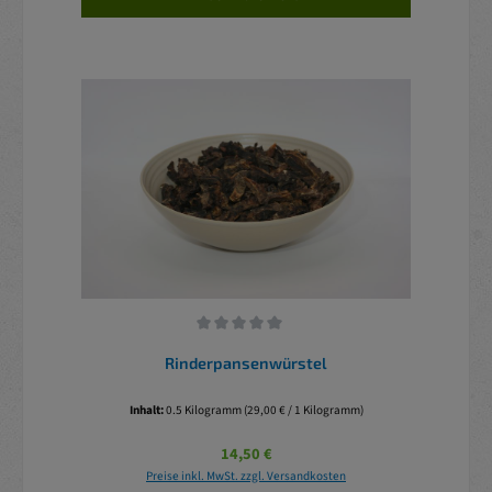
Durchschnittliche Bewertung von 0 von 5 Sternen
Rinderpansenwürstel
Inhalt:
0.5 Kilogramm
(29,00 € / 1 Kilogramm)
Regulärer Preis:
14,50 €
Preise inkl. MwSt. zzgl. Versandkosten