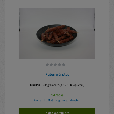
Durchschnittliche Bewertung von 0 von 5 Sternen
Putenwürstel
Inhalt:
0.5 Kilogramm
(29,00 € / 1 Kilogramm)
Regulärer Preis:
14,50 €
Preise inkl. MwSt. zzgl. Versandkosten
In den Warenkorb