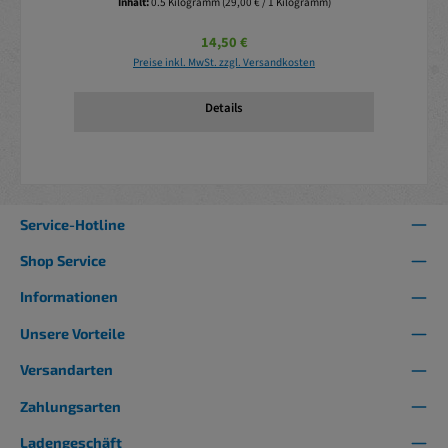
Inhalt:
0.5 Kilogramm
(29,00 € / 1 Kilogramm)
Regulärer Preis:
14,50 €
Preise inkl. MwSt. zzgl. Versandkosten
Details
Service-Hotline
Shop Service
Informationen
Unsere Vorteile
Versandarten
Zahlungsarten
Ladengeschäft