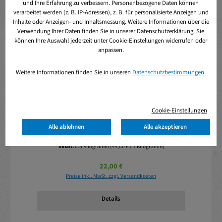
und Ihre Erfahrung zu verbessern. Personenbezogene Daten können
verarbeitet werden (z. B. IP-Adressen), z. B. für personalisierte Anzeigen und
Inhalte oder Anzeigen- und Inhaltsmessung. Weitere Informationen über die
Verwendung Ihrer Daten finden Sie in unserer Datenschutzerklärung. Sie
können Ihre Auswahl jederzeit unter Cookie-Einstellungen widerrufen oder
anpassen.
Weitere Informationen finden Sie in unseren
Datenschutzbestimmungen
.
Cookie-Einstellungen
Durchschnittliche Bewertung von 0 von 5 Sternen
Pferdewürstel
Alle ablehnen
Alle akzeptieren
Inhalt:
0.5 Kilogramm
(44,00 € / 1 Kilogramm)
Regulärer Preis:
22,00 €
Preise inkl. MwSt. zzgl. Versandkosten
Details